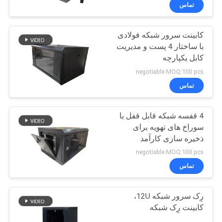
کارخانه
تماس
کابینت سرور شبکه فولادی
کنترل
35
با ساختار 4 پست و مدیریت
کیفیت
کابل یکپارچه
کابل LAN Cat6
negotiable MOQ:100 pcs
با
تماس
ما
4 قفسه شبکه قابل قفل با
تماس
سوراخ های تهویه برای
بگیرید
ذخیره سازی کارآمد
40
negotiable MOQ:100 pcs
اخبار
تماس
کابینت سرور شبکه
رِک سرور شبکه 12U،
موارد
کابینت رِک شبکه