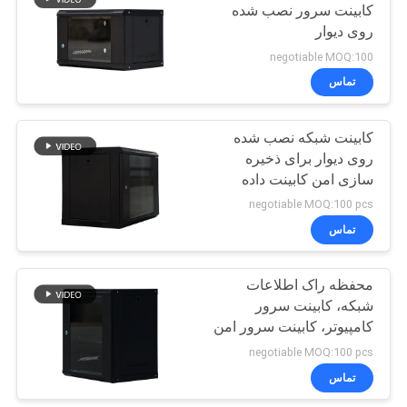
کابینت سرور نصب شده
روی دیوار
25
negotiable MOQ:100
تماس
سیم پچ CAT6
کابینت شبکه نصب شده
روی دیوار برای ذخیره
سازی امن کابینت داده
نصب شده روی کف
negotiable MOQ:100 pcs
تماس
27
محفظه راک اطلاعات
مونتاژ کابل شبکه
شبکه، کابینت سرور
کامپیوتر، کابینت سرور امن
negotiable MOQ:100 pcs
تماس