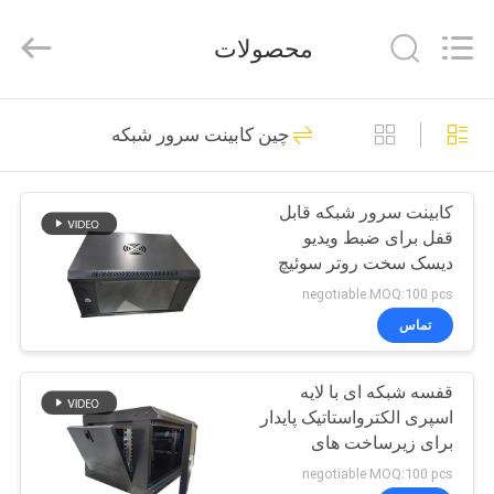
Jingchang
Cable
Industry
محصولات
Co.,
Ltd. .
All
Rights
خانه
Reserved.
95
چین کابینت سرور شبکه
کابل شبکه شبکه
محصولات
کابینت سرور شبکه قابل
قفل برای ضبط ویدیو
فیلم
دیسک سخت روتر سوئیچ
های
negotiable MOQ:100 pcs
تماس
38
درباره
قفسه شبکه ای با لایه
ما
کابل LAN Cat5e
اسپری الکترواستاتیک پایدار
برای زیرساخت های
تور
فناوری اطلاعات
negotiable MOQ:100 pcs