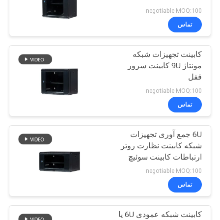
نقشه
negotiable MOQ:100
سایت
تماس
57
کابینت تجهیزات شبکه
سیاست
کابل فیبر نوری
مونتاژ 9U کابینت سرور
حفظ
قفل
حریم
negotiable MOQ:100
تماس
خصوصی
6U جمع آوری تجهیزات
23
شبکه کابینت نظارت روتر
ارتباطات کابینت سوئیچ
سیم پچ CAT5E
negotiable MOQ:100
تماس
کابینت شبکه عمودی 6U یا