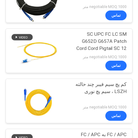
نقشه
negotiable MOQ:1000 متر
سایت
تماس
SC UPC FC LC SM
سیاست
G652D G657A Patch
حفظ
Cord Cord Pigtail SC 12
Core Optic Fiber Patch
حریم
negotiable MOQ:1000 متر
Cord
تماس
خصوصی
کم پچ سیم فیبر چند حالته
LSZH ، سیم پچ نوری
negotiable MOQ:1000 متر
تماس
FC / APC به FC / APC