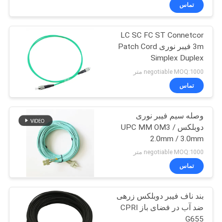
کارخانه
تماس
LC SC FC ST Connetcor
کنترل
3m فیبر نوری Patch Cord
کیفیت
Simplex Duplex
negotiable MOQ:1000 متر
با
تماس
ما
وصله سیم فیبر نوری
تماس
دوبلکس / UPC MM OM3
بگیرید
2.0mm / 3.0mm
negotiable MOQ:1000 متر
اخبار
تماس
بند ناف فیبر دوبلکس زرهی
موارد
ضد آب در فضای باز CPRI
G655