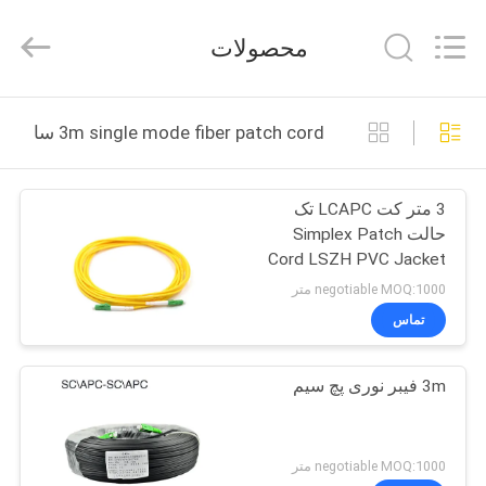
Jingchang
Cable
Industry
محصولات
Co.,
Ltd. .
All
Rights
خانه
Reserved.
3m single mode fiber patch cord ساخت آنلاین
محصولات
3 متر کت LCAPC تک
حالت Simplex Patch
فیلم
Cord LSZH PVC Jacket
های
negotiable MOQ:1000 متر
تماس
درباره
3m فیبر نوری پچ سیم
ما
تور
negotiable MOQ:1000 متر